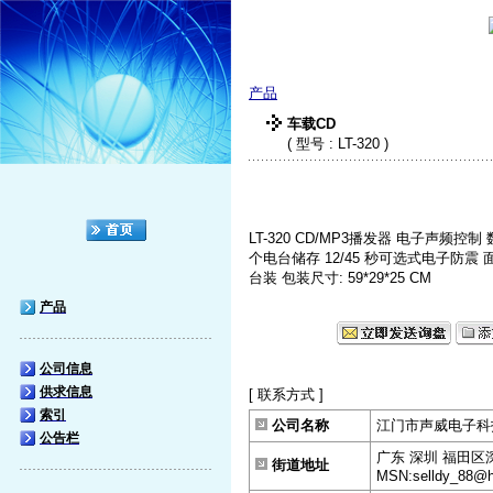
产品
车载CD
( 型号 : LT-320 )
LT-320 CD/MP3播发器 电子声频
个电台储存 12/45 秒可选式电子防震 面
台装 包装尺寸: 59*29*25 CM
产品
公司信息
供求信息
[ 联系方式 ]
索引
公司名称
江门市声威电子科
公告栏
广东 深圳 福田区
街道地址
MSN:selldy_88@h